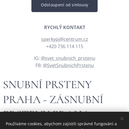
Odstoupení od smlouvy
RYCHLÝ KONTAKT
sperkypj@centrum.cz
+420 736 114 115
IG:
@svet_snubnich_prstenu
FB:
@SvetSnubnichPrstenu
SNUBNÍ PRSTENY
PRAHA - ZÁSNUBNÍ
PRSTENY PRAHA
Používáme cookies, abychom zajistili správné fungování a