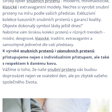
Široký výběr
snubních prstenů
- moderní, minimalistické,
klasické
i extravagantní modely. Nechte si vyrobit snubní
prsteny na míru podle vašich představ. Exkluzivní
kolekce luxusních snubních prstenů s garancí kvality.
Objevte dokonalý symbol lásky ještě dnes!"
Nabízíme vám širokou kolekci prstenů v různých trendech -
módní, designové,
klasické
, tradiční, extravagantní a
samozřejmě jedinečné dle vaší představy.
K výrobě
snubních prstenů
i
zásnubních prstenů
přistupujeme nejen s individuálním přístupem, ale také
s respektem k danému kovu.
Vážíme si toho, že naše
snubní prsteny
vás budou
doprovázet nejen ve svatební den, ale po zbytek vašeho
společného života.