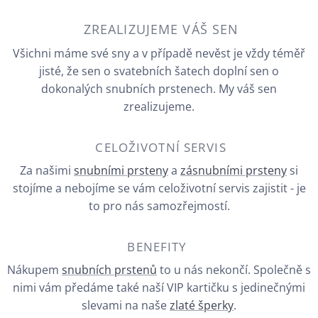
ZREALIZUJEME VÁŠ SEN
Všichni máme své sny a v případě nevěst je vždy téměř
jisté, že sen o svatebních šatech doplní sen o
dokonalých snubních prstenech. My váš sen
zrealizujeme.
CELOŽIVOTNÍ SERVIS
Za našimi
snubními prsteny
a
zásnubními prsteny
si
stojíme a nebojíme se vám celoživotní servis zajistit - je
to pro nás samozřejmostí.
BENEFITY
Nákupem
snubních prstenů
to u nás nekončí. Společně s
nimi vám předáme také naší VIP kartičku s jedinečnými
slevami na naše
zlaté šperky
.