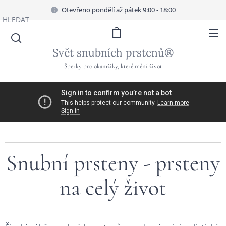
Otevřeno pondělí až pátek 9:00 - 18:00
HLEDAT
Svět snubních prstenů®
Šperky pro okamžiky, které mění život
Snubní prsteny - prsteny
na celý život