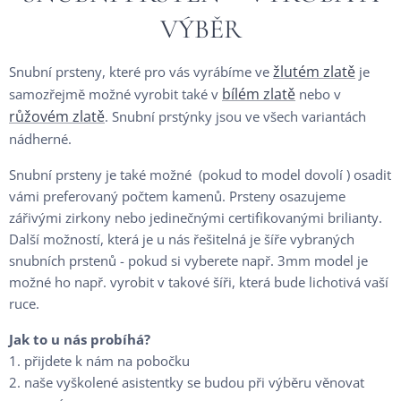
VÝBĚR
žlutém zlatě
Snubní prsteny, které pro vás vyrábíme ve
je
bílém zlatě
samozřejmě možné vyrobit také v
nebo v
růžovém zlatě
. Snubní prstýnky jsou ve všech variantách
nádherné.
Snubní prsteny je také možné (pokud to model dovolí ) osadit
vámi preferovaný počtem kamenů. Prsteny osazujeme
zářivými zirkony nebo jedinečnými certifikovanými brilianty.
Další možností, která je u nás řešitelná je šíře vybraných
snubních prstenů - pokud si vyberete např. 3mm model je
možné ho např. vyrobit v takové šíři, která bude lichotivá vaší
ruce.
Jak to u nás probíhá?
1. přijdete k nám na pobočku
2. naše vyškolené asistentky se budou při výběru věnovat