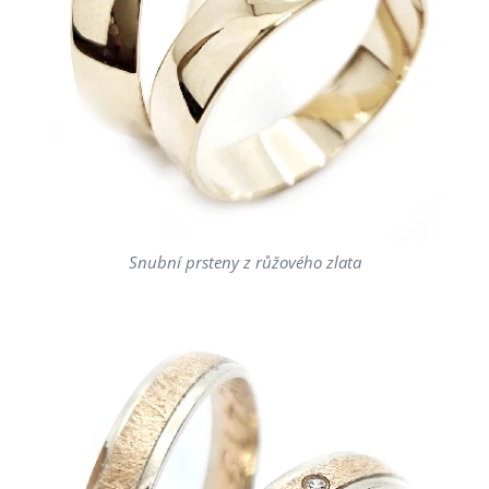
Snubní prsteny z růžového zlata