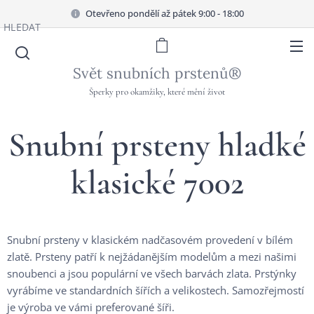
Otevřeno pondělí až pátek 9:00 - 18:00
HLEDAT
Svět snubních prstenů®
Šperky pro okamžiky, které mění život
Snubní prsteny hladké
klasické 7002
Snubní prsteny v klasickém nadčasovém provedení v bílém
zlatě. Prsteny patří k nejžádanějším modelům a mezi našimi
snoubenci a jsou populární ve všech barvách zlata. Prstýnky
vyrábíme ve standardních šířích a velikostech. Samozřejmostí
je výroba ve vámi preferované šíři.