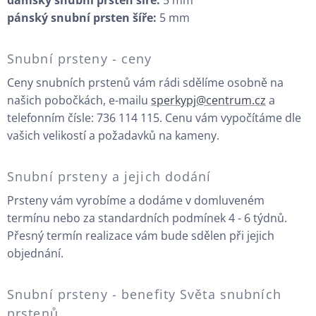
pánský snubní prsten šíře:
5 mm
Snubní prsteny - ceny
Ceny snubních prstenů vám rádi sdělíme osobně na
našich pobočkách, e-mailu
sperkypj@centrum.cz
a
telefonním čísle: 736 114 115. Cenu vám vypočítáme dle
vašich velikostí a požadavků na kameny.
Snubní prsteny a jejich dodání
Prsteny vám vyrobíme a dodáme v domluveném
termínu nebo za standardních podmínek 4 - 6 týdnů.
Přesný termín realizace vám bude sdělen při jejich
objednání.
Snubní prsteny - benefity Světa snubních
prstenů