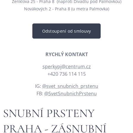
Zenklova 25 - Praha 8 (naproti Divadlu pod Palmovkou)
Novákových 2 - Praha 8 (u metra Palmovka)
Odstoupení od smlouvy
RYCHLÝ KONTAKT
sperkypj@centrum.cz
+420 736 114 115
IG:
@svet_snubnich_prstenu
FB:
@SvetSnubnichPrstenu
SNUBNÍ PRSTENY
PRAHA - ZÁSNUBNÍ