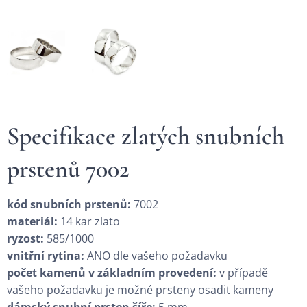
Specifikace zlatých snubních
prstenů 7002
kód snubních prstenů:
7002
materiál:
14 kar zlato
ryzost:
585/1000
vnitřní rytina:
ANO dle vašeho požadavku
počet kamenů v základním provedení:
v případě
vašeho požadavku je možné prsteny osadit kameny
dámský snubní prsten šíře:
5 mm