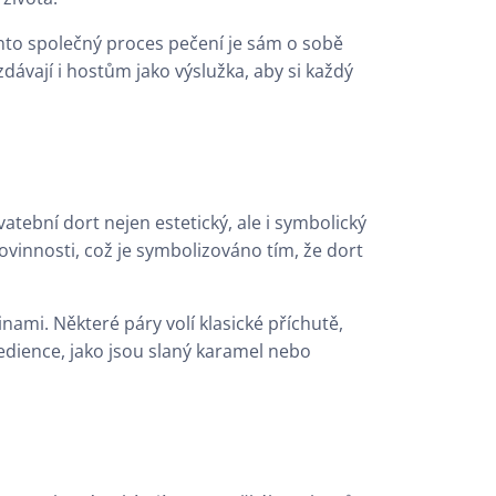
Tento společný proces pečení je sám o sobě
dávají i hostům jako výslužka, aby si každý
ební dort nejen estetický, ale i symbolický
povinnosti, což je symbolizováno tím, že dort
ami. Některé páry volí klasické příchutě,
redience, jako jsou slaný karamel nebo