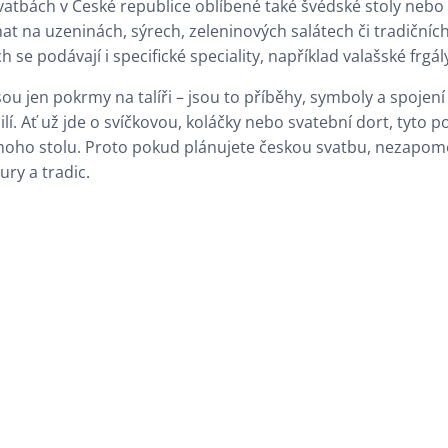
atbách v České republice oblíbené také švédské stoly nebo 
 na uzeninách, sýrech, zeleninových salátech či tradičních
e podávají i specifické speciality, například valašské frgá
jsou jen pokrmy na talíři – jsou to příběhy, symboly a spoje
ilí. Ať už jde o svíčkovou, koláčky nebo svatební dort, tyt
noho stolu. Proto pokud plánujete českou svatbu, nezapome
ry a tradic.