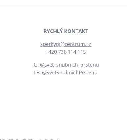
RYCHLÝ KONTAKT
sperkypj@centrum.cz
+420 736 114 115
IG:
@svet_snubnich_prstenu
FB:
@SvetSnubnichPrstenu