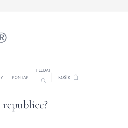
ů®
HLEDAT
KY
KONTAKT
KOŠÍK
é republice?