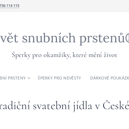
736 114 115
vět snubních prsten
Šperky pro okamžiky, které mění život
BNÍ PRSTENY
ŠPERKY PRO NEVĚSTY
DÁRKOVÉ POUKÁZ
radiční svatební jídla v Česk