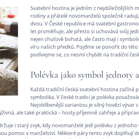
Svatební hostina je jedním z nejdůležitějších m
rodiny a přátelé novomanželů společně radují, 
dvou. V České republice má svatební gastronom
let proměňuje, ale přesto si uchovává svůj jedi
nejen chuťově bohatá, ale často mají i symboli
víru našich předků. Pojďme se ponořit do této 
podívejme se, co nesmí chybět na tradiční česk
Polévka jako symbol jednoty a
Každá tradiční česká svatební hostina začíná po
symbolika. V české tradici je polévka považová
Nejoblíbenější variantou je silný hovězí vývar s
živná, ale také praktická – hosty příjemně zahřeje a připrav
držuje i starý zvyk, kdy novomanželé jedí polévku z jednoho t
ou pomoc v manželství. Některé páry tento zvyk doplňují do