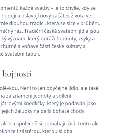
omentů každé svatby – je to chvíle, kdy se
hodují a oslavují nový začátek života ve
ie dlouhou tradici, která se sice v průběhu
nečný ráz. Tradiční česká svatební jídla jsou
cký význam, který odráží hodnoty, zvyky a
chutné a voňavé části české kultury a
é svatební tabuli.
 hojnosti
lévkou. Není to jen obyčejné jídlo, ale také
na za znamení jednoty a sdílení.
 játrovými knedlíčky, který je podáván jako
í jejich žaludky na další bohaté chody.
alíře a společně si pomáhají lžící. Tento akt
konce i zástěrou, kterou si oba