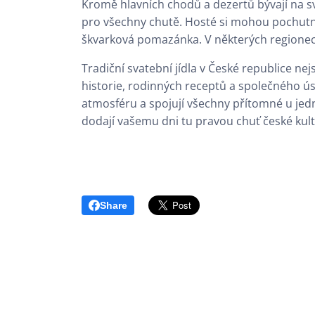
Kromě hlavních chodů a dezertů bývají na sv
pro všechny chutě. Hosté si mohou pochutnat
škvarková pomazánka. V některých regionech s
Tradiční svatební jídla v České republice ne
historie, rodinných receptů a společného ús
atmosféru a spojují všechny přítomné u jed
dodají vašemu dni tu pravou chuť české kultu
Share