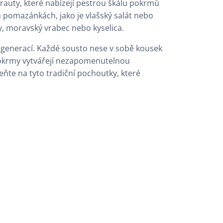
rauty, které nabízejí pestrou škálu pokrmů
 pomazánkách, jako je vlašský salát nebo
ly, moravský vrabec nebo kyselica.
ní generací. Každé sousto nese v sobě kousek
o pokrmy vytvářejí nezapomenutelnou
ňte na tyto tradiční pochoutky, které