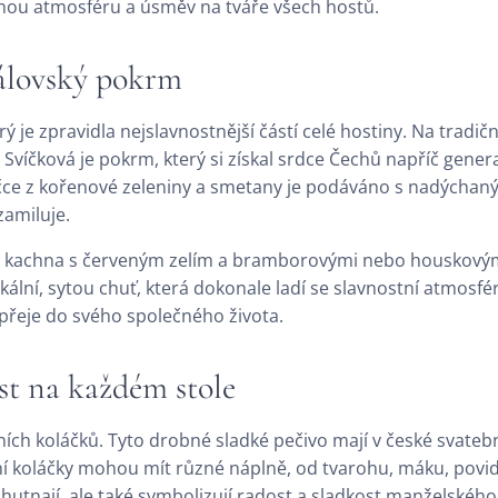
nou atmosféru a úsměv na tváře všech hostů.
rálovský pokrm
rý je zpravidla nejslavnostnější částí celé hostiny. Na trad
Svíčková je pokrm, který si získal srdce Čechů napříč gene
 z kořenové zeleniny a smetany je podáváno s nadýchaným
zamiluje.
ná kachna s červeným zelím a bramborovými nebo houskovými
ikální, sytou chuť, která dokonale ladí se slavnostní atmos
r přeje do svého společného života.
st na každém stole
ch koláčků. Tyto drobné sladké pečivo mají v české svatebn
í koláčky mohou mít různé náplně, od tvarohu, máku, povidel 
hutnají, ale také symbolizují radost a sladkost manželského 