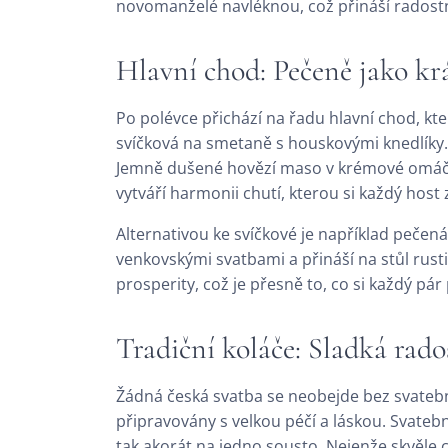
novomanželé navléknou, což přináší radost
Hlavní chod: Pečeně jako k
Po polévce přichází na řadu hlavní chod, kte
svíčková na smetaně s houskovými knedlíky. 
Jemně dušené hovězí maso v krémové omáčce
vytváří harmonii chutí, kterou si každý host 
Alternativou ke svíčkové je například peče
venkovskými svatbami a přináší na stůl rust
prosperity, což je přesně to, co si každý pá
Tradiční koláče: Sladká rado
Žádná česká svatba se neobejde bez svatební
připravovány s velkou péčí a láskou. Svatebn
tak akorát na jedno sousto. Nejenže skvěle c