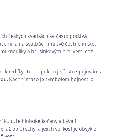
ičních českých svatbách se často podává
racemi, a na svatbách má své čestné místo.
i knedlíky a brusinkovým přelivem, což
 knedlíky. Tento pokrm je často spojován s
férou. Kachní maso je symbolem hojnosti a
í kultuře hluboké kořeny a bývají
až po ořechy, a jejich velikost je obvykle
života.