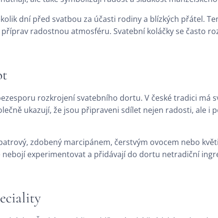
kolik dní před svatbou za účasti rodiny a blízkých přátel. 
 příprav radostnou atmosféru. Svatební koláčky se často roz
ot
sporu rozkrojení svatebního dortu. V české tradici má svat
čně ukazují, že jsou připraveni sdílet nejen radosti, ale i 
cepatrový, zdobený marcipánem, čerstvým ovocem nebo květin
se nebojí experimentovat a přidávají do dortu netradiční ing
eciality