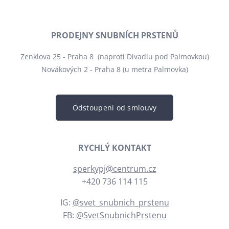
PRODEJNY SNUBNÍCH PRSTENŮ
Zenklova 25 - Praha 8 (naproti Divadlu pod Palmovkou)
Novákových 2 - Praha 8 (u metra Palmovka)
Odstoupení od smlouvy
RYCHLÝ KONTAKT
sperkypj@centrum.cz
+420 736 114 115
IG:
@svet_snubnich_prstenu
FB:
@SvetSnubnichPrstenu