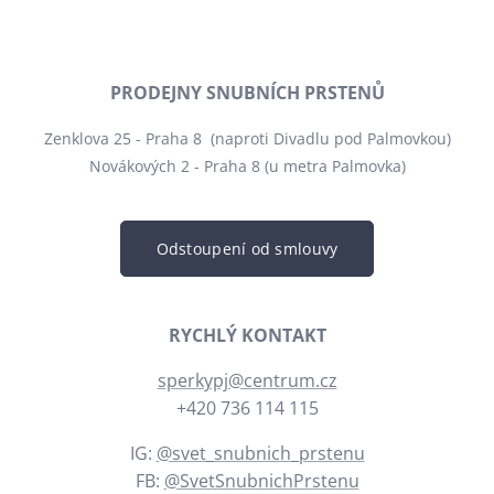
PRODEJNY SNUBNÍCH PRSTENŮ
Zenklova 25 - Praha 8 (naproti Divadlu pod Palmovkou)
Novákových 2 - Praha 8 (u metra Palmovka)
Odstoupení od smlouvy
RYCHLÝ KONTAKT
sperkypj@centrum.cz
+420 736 114 115
IG:
@svet_snubnich_prstenu
FB:
@SvetSnubnichPrstenu