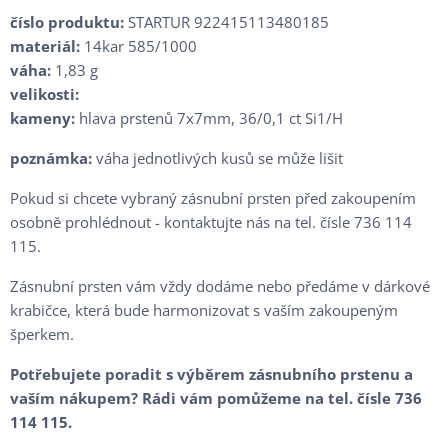
číslo produktu:
STARTUR 922415113480185
materiál:
14kar 585/1000
váha:
1,83 g
velikosti:
kameny:
hlava prstenů 7x7mm, 36/0,1 ct Si1/H
poznámka:
váha jednotlivých kusů se může lišit
Pokud si chcete vybraný zásnubní prsten před zakoupením
osobně prohlédnout - kontaktujte nás na tel. čísle 736 114
115.
Zásnubní prsten vám vždy dodáme nebo předáme v dárkové
krabičce, která bude harmonizovat s vaším zakoupeným
šperkem.
Potřebujete poradit s výběrem zásnubního prstenu a
vaším nákupem? Rádi vám pomůžeme na tel. čísle 736
114 115.