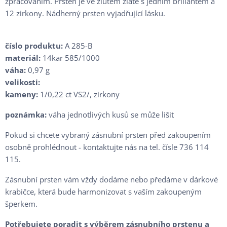
zpracováním. Prsten je ve žlutém zlatě s jedním briliantem a
12 zirkony. Nádherný prsten vyjadřující lásku.
číslo produktu:
A 285-B
materiál:
14kar 585/1000
váha:
0,97 g
velikosti:
kameny:
1/0,22 ct VS2/, zirkony
poznámka:
váha jednotlivých kusů se může lišit
Pokud si chcete vybraný zásnubní prsten před zakoupením
osobně prohlédnout - kontaktujte nás na tel. čísle 736 114
115.
Zásnubní prsten vám vždy dodáme nebo předáme v dárkové
krabičce, která bude harmonizovat s vaším zakoupeným
šperkem.
Potřebujete poradit s výběrem zásnubního prstenu a