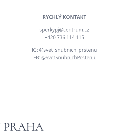
RYCHLÝ KONTAKT
sperkypj@centrum.cz
+420 736 114 115
IG:
@svet_snubnich_prstenu
FB:
@SvetSnubnichPrstenu
Y PRAHA