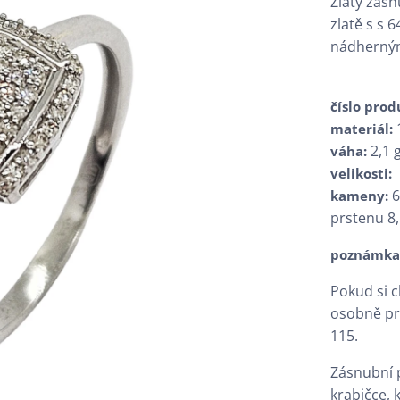
Zlatý zásn
zlatě s s 
nádherný
číslo pro
materiál:
2,1 
váha:
velikosti:
6
kameny:
prstenu 8
poznámka
Pokud si 
osobně pro
115.
Zásnubní 
krabičce,