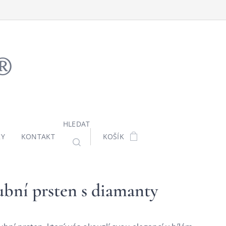
ů®
HLEDAT
KY
KONTAKT
KOŠÍK
bní prsten s diamanty