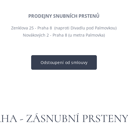
PRODEJNY SNUBNÍCH PRSTENŮ
Zenklova 25 - Praha 8 (naproti Divadlu pod Palmovkou)
Novákových 2 - Praha 8 (u metra Palmovka)
Odstoupení od smlouvy
AHA - ZÁSNUBNÍ PRSTEN