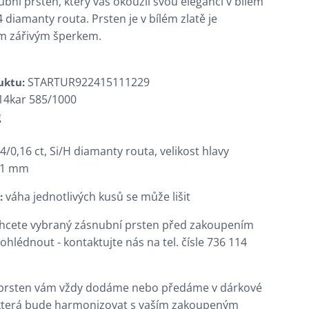
ubní prsten, který vás okouzlí svou elegancí v bílém
64 diamanty routa. Prsten je v bílém zlatě je
m zářivým šperkem.
STARTUR922415111229
duktu:
14kar 585/1000
g
4/0,16 ct, Si/H diamanty routa, velikost hlavy
,1 mm
váha jednotlivých kusů se může lišit
:
chcete vybraný zásnubní prsten před zakoupením
hlédnout - kontaktujte nás na tel. čísle 736 114
prsten vám vždy dodáme nebo předáme v dárkové
 která bude harmonizovat s vaším zakoupeným