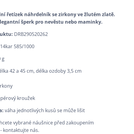
ní řetízek náhrdelník se zirkony ve žlutém zlatě.
elegantní šperk pro nevěstu nebo maminky.
duktu:
DRB290520262
:
14kar 585/1000
 g
élka 42 a 45 cm, délka ozdoby 3,5 cm
irkony
:
pérový kroužek
a:
váha jednotlivých kusů se může lišit
chcete vybrané náušnice před zakoupením
- kontaktujte nás.