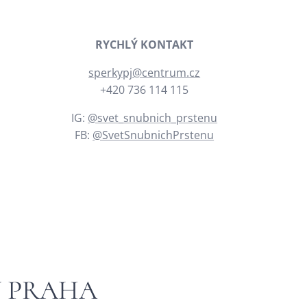
RYCHLÝ KONTAKT
sperkypj@centrum.cz
+420 736 114 115
IG:
@svet_snubnich_prstenu
FB:
@SvetSnubnichPrstenu
Y PRAHA