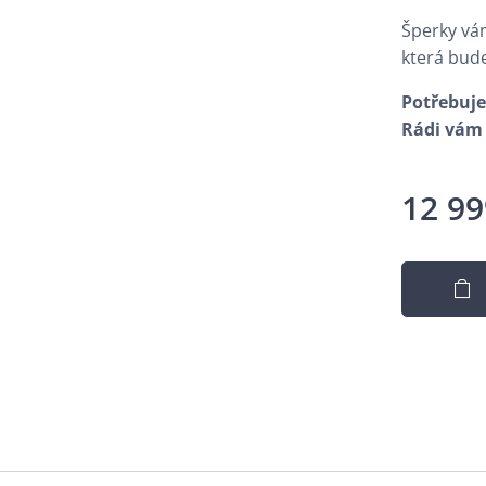
Šperky vá
která bud
Potřebuje
Rádi vám 
12 99