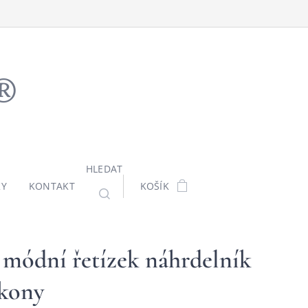
ů®
HLEDAT
KY
KONTAKT
KOŠÍK
 módní řetízek náhrdelník
rkony