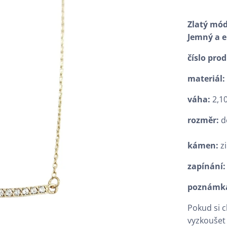
Zlatý mód
Jemný a 
číslo pro
materiál
váha:
2,10
rozměr:
d
kámen:
z
zapínání
poznámk
Pokud si 
vyzkoušet 