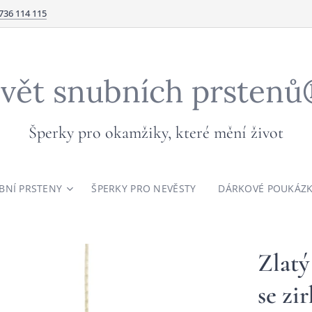
736 114 115
vět snubních prsten
Šperky pro okamžiky, které mění život
BNÍ PRSTENY
ŠPERKY PRO NEVĚSTY
DÁRKOVÉ POUKÁZ
Zlatý
se zi