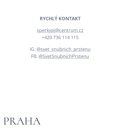
RYCHLÝ KONTAKT
sperkypj@centrum.cz
+420 736 114 115
IG:
@svet_snubnich_prstenu
FB:
@SvetSnubnichPrstenu
Y PRAHA