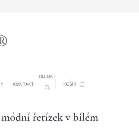
ů®
HLEDAT
KY
KONTAKT
KOŠÍK
 módní řetízek v bílém