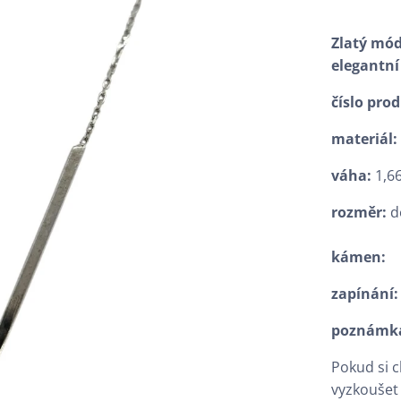
Zlatý mód
elegantn
číslo pro
materiál
váha:
1,66
rozměr:
d
kámen:
zapínání
poznámk
Pokud si 
vyzkoušet 