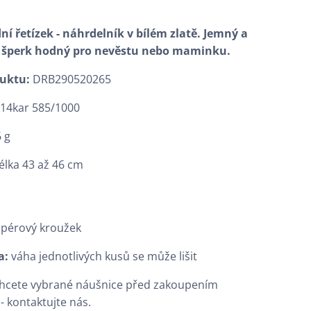
ní řetízek - náhrdelník v bílém zlatě. Jemný a
í šperk hodný pro nevěstu nebo maminku.
duktu:
DRB290520265
:
14kar 585/1000
 g
élka 43 až 46 cm
:
pérový kroužek
a:
váha jednotlivých kusů se může lišit
chcete vybrané náušnice před zakoupením
- kontaktujte nás.