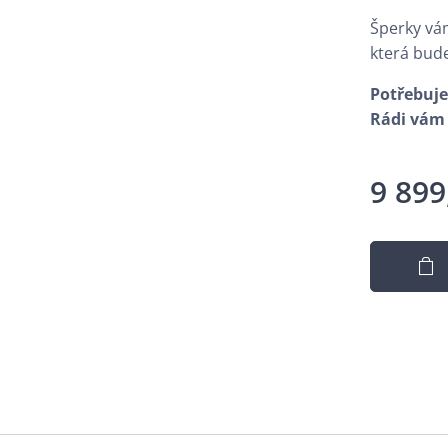
Šperky vá
která bud
Potřebuje
Rádi vám 
9 899