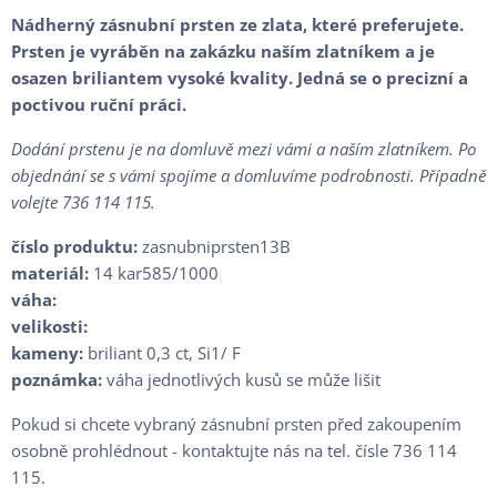
Nádherný zásnubní prsten ze zlata, které preferujete.
Prsten je vyráběn na zakázku naším zlatníkem a je
osazen briliantem vysoké kvality. Jedná se o precizní a
poctivou ruční práci.
Dodání prstenu je na domluvě mezi vámi a naším zlatníkem. Po
objednání se s vámi spojíme a domluvíme podrobnosti. Případně
volejte 736 114 115.
číslo produktu:
zasnubniprsten13B
materiál:
14 kar585/1000
váha:
velikosti:
kameny:
briliant 0,3 ct, Si1/ F
poznámka:
váha jednotlivých kusů se může lišit
Pokud si chcete vybraný zásnubní prsten před zakoupením
osobně prohlédnout - kontaktujte nás na tel. čísle 736 114
115.