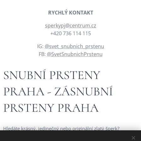
RYCHLÝ KONTAKT
sperkypj@centrum.cz
+420 736 114 115
IG:
@svet_snubnich_prstenu
FB:
@SvetSnubnichPrstenu
SNUBNÍ PRSTENY
PRAHA - ZÁSNUBNÍ
PRSTENY PRAHA
Hledáte krásný, jedinečný nebo originální zlatý šperk?
Navštivte stránky našeho
rodinného českého zlatnictví - České