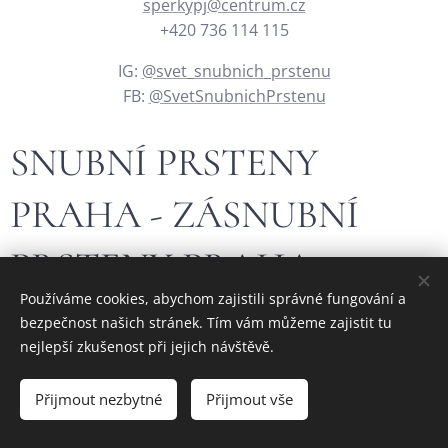
sperkypj@centrum.cz
+420 736 114 115
IG:
@svet_snubnich_prstenu
FB:
@SvetSnubnichPrstenu
SNUBNÍ PRSTENY
PRAHA - ZÁSNUBNÍ
PRSTENY PRAHA
Používáme cookies, abychom zajistili správné fungování a
bezpečnost našich stránek. Tím vám můžeme zajistit tu
Hledáte krásný, jedinečný nebo originální zlatý šperk?
nejlepší zkušenost při jejich návštěvě.
Navštivte stránky našeho
rodinného českého zlatnictví - České
zlatnictví Jelínek
a vyberte si ten pravý.
Přijmout nezbytné
Přijmout vše