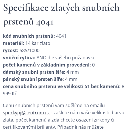
Specifikace zlatých snubních
prstenů 4041
kód snubních prstenů:
4041
materiál:
14 kar zlato
ryzost:
585/1000
vnitřní rytina:
ANO dle vašeho požadavku
počet kamenů v základním provedení:
0
dámský snubní prsten šíře:
4 mm
pánský snubní prsten šíře:
4 mm
cena snubního prstenu ve velikosti 51 bez kamenů:
8
999 Kč
Cenu snubních prstenů vám sdělíme na emailu
sperkypj@centrum.cz
- zašlete nám vaše velikosti, barvu
zlata, počet kamenů a zda chcete osazení zirkony či
certifikovanými brilianty. Případně nás můžete