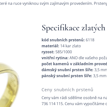
které na ruce vyniknou svým zajímavým provedením. Prsteny 
Specifikace zlatých
kód snubních prstenů:
6118
materiál:
14 kar zlato
ryzost:
585/1000
vnitřní rytina:
ANO dle vašeho pož
počet kamenů v základním proved
dámský snubní prsten šíře:
3,5 m
pánský snubní prsten šíře:
3,5 mm
Ceny snubních prstenů
Ceny vám rádi sdělíme osobně na na
736 114 115. Cenu vám vypočítáme dl