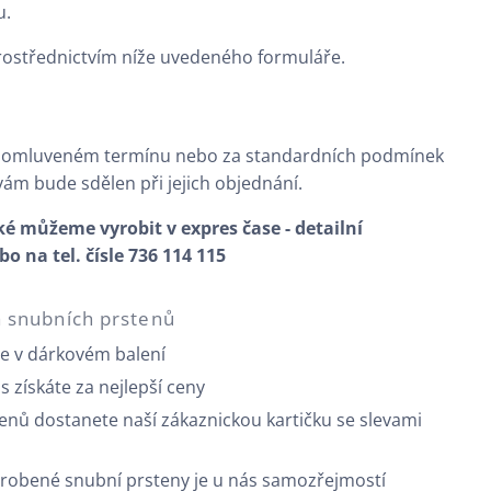
u.
rostřednictvím níže uvedeného formuláře.
domluveném termínu nebo za standardních podmínek
 vám bude sdělen při jejich objednání.
 můžeme vyrobit v expres čase - detailní
 na tel. čísle 736 114 115
a snubních prstenů
e v dárkovém balení
ás získáte za nejlepší ceny
enů dostanete naší zákaznickou kartičku se slevami
vyrobené snubní prsteny je u nás samozřejmostí