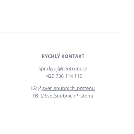
RYCHLÝ KONTAKT
sperkypj@centrum.cz
+420 736 114 115
IG:
@svet_snubnich_prstenu
FB:
@SvetSnubnichPrstenu