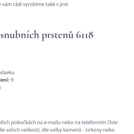
vám rádi vyrobíme také v jiné
 snubních prstenů 6118
adavku
ení:
9
m
šich pobočkách na e-mailu nebo na telefonním čísle:
e vašich velikostí, dle volby kamenů - zirkony nebo