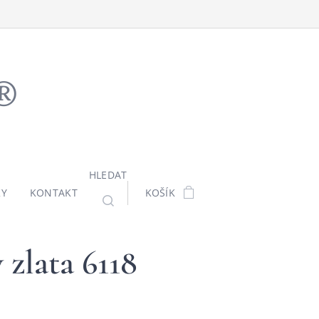
ů®
HLEDAT
KY
KONTAKT
KOŠÍK
zlata 6118