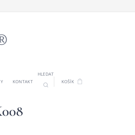
ů®
HLEDAT
KY
KONTAKT
KOŠÍK
K008