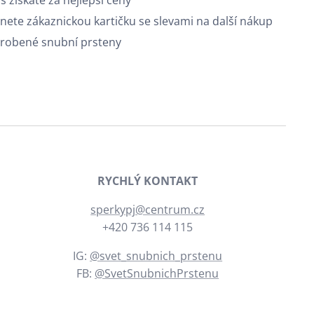
s získáte za nejlepší ceny
nete zákaznickou kartičku se slevami na další nákup
vyrobené snubní prsteny
RYCHLÝ KONTAKT
sperkypj@centrum.cz
+420 736 114 115
IG:
@svet_snubnich_prstenu
FB:
@SvetSnubnichPrstenu