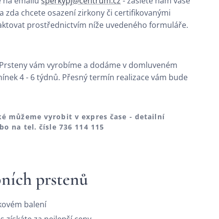
e na emailu
sperkypj@centrum.cz
- zašlete nám vaše
 a zda chcete osazení zirkony či certifikovanými
taktovat prostřednictvím níže uvedeného formuláře.
Prsteny vám vyrobíme a dodáme v domluveném
nek 4 - 6 týdnů. Přesný termín realizace vám bude
é můžeme vyrobit v expres čase - detailní
 na tel. čísle 736
114 115
bních prstenů
kovém balení