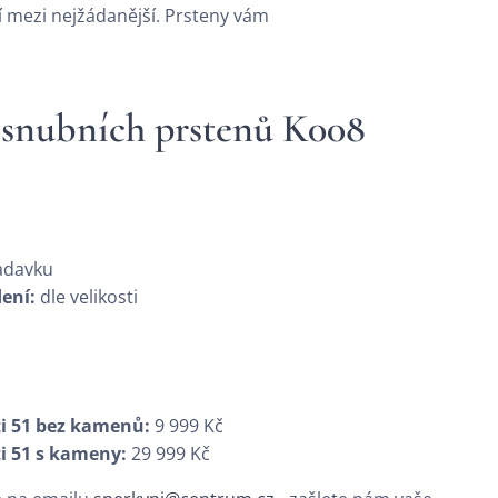
í mezi nejžádanější. Prsteny vám
h snubních prstenů K008
adavku
ení:
dle velikosti
ti 51 bez kamenů:
9 999 Kč
i 51 s kameny:
29 999 Kč