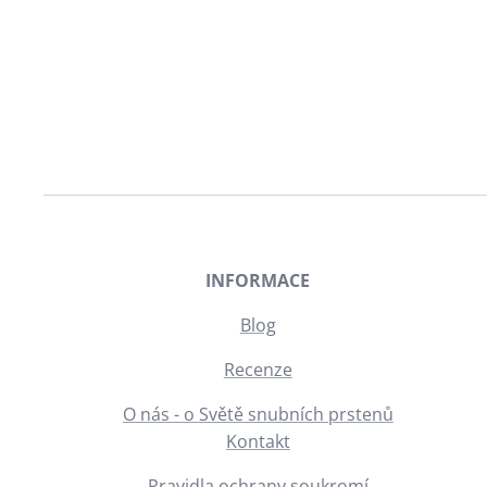
INFORMACE
Blog
Recenze
O nás - o Světě snubních prstenů
Kontakt
Pravidla ochrany soukromí