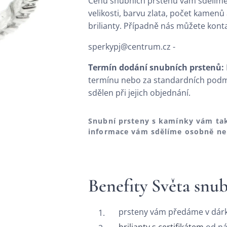
Cenu snubních prstenů vám sdělím
velikosti, barvu zlata, počet kamenů
brilianty. Případně nás můžete kon
sperkypj@centrum.cz -
Termín dodání snubních prstenů:
termínu nebo za standardních podmí
sdělen při jejich objednání.
Snubní prsteny s kamínky vám tak
informace vám sdělíme osobně nebo
Benefity Světa snu
prsteny vám předáme v dár