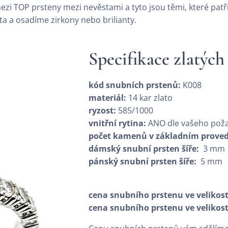
ezi TOP prsteny mezi nevěstami a tyto jsou těmi, které patř
ata a osadíme zirkony nebo brilianty.
Specifikace zlatýc
kód snubních prstenů:
K008
materiál:
14 kar zlato
ryzost:
585/1000
vnitřní rytina:
ANO dle vašeho pož
počet kamenů v základním proved
dámský snubní prsten šíře:
3 mm
pánský snubní prsten šíře:
5 mm
cena snubního prstenu ve velikos
cena snubního prstenu ve velikost