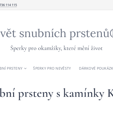
736 114 115
vět snubních prsten
Šperky pro okamžiky, které mění život
BNÍ PRSTENY
ŠPERKY PRO NEVĚSTY
DÁRKOVÉ POUKÁZ
bní prsteny s kamínky 