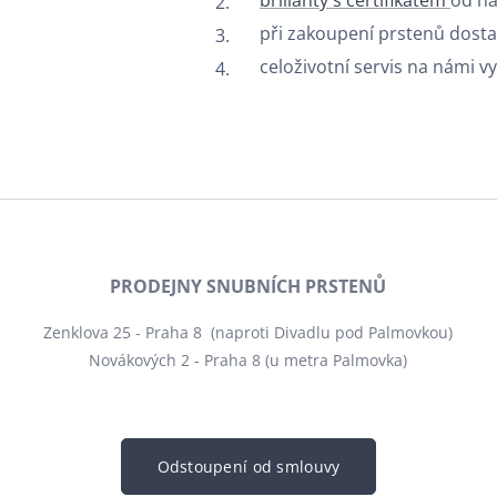
brilianty s certifikátem
od ná
při zakoupení prstenů dosta
celoživotní servis na námi 
PRODEJNY SNUBNÍCH PRSTENŮ
Zenklova 25 - Praha 8 (naproti Divadlu pod Palmovkou)
Novákových 2 - Praha 8 (u metra Palmovka)
Odstoupení od smlouvy