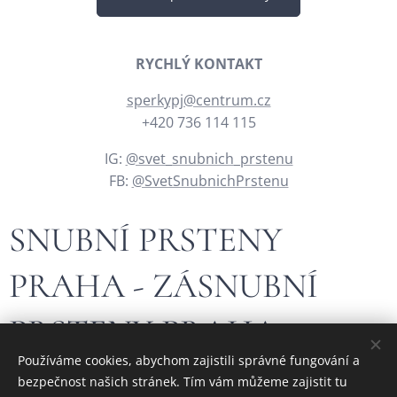
RYCHLÝ KONTAKT
sperkypj@centrum.cz
+420 736 114 115
IG:
@svet_snubnich_prstenu
FB:
@SvetSnubnichPrstenu
SNUBNÍ PRSTENY
PRAHA - ZÁSNUBNÍ
PRSTENY PRAHA
Používáme cookies, abychom zajistili správné fungování a
bezpečnost našich stránek. Tím vám můžeme zajistit tu
Hledáte krásný, jedinečný nebo originální zlatý šperk?