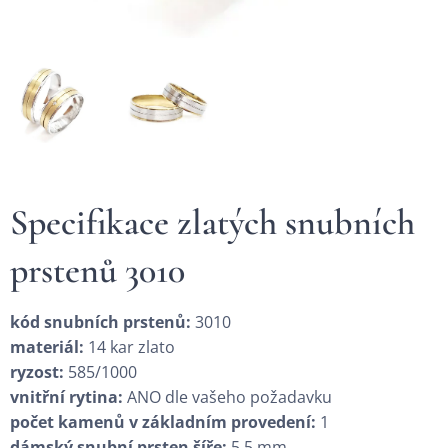
Specifikace zlatých snubních
prstenů 3010
kód snubních prstenů:
3010
materiál:
14 kar zlato
ryzost:
585/1000
vnitřní rytina:
ANO dle vašeho požadavku
počet kamenů v základním provedení:
1
dámský snubní prsten šíře:
5,5 mm