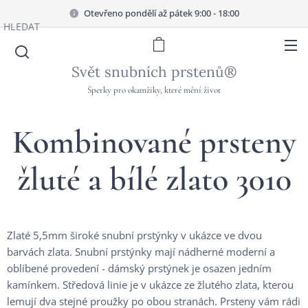
Otevřeno pondělí až pátek 9:00 - 18:00
HLEDAT
Svět snubních prstenů®
Šperky pro okamžiky, které mění život
Kombinované prsteny
žluté a bílé zlato 3010
Zlaté 5,5mm široké snubní prstýnky v ukázce ve dvou
barvách zlata. Snubní prstýnky mají nádherné moderní a
oblíbené provedení - dámský prstýnek je osazen jedním
kamínkem. Středová linie je v ukázce ze žlutého zlata, kterou
lemují dva stejné proužky po obou stranách. Prsteny vám rádi