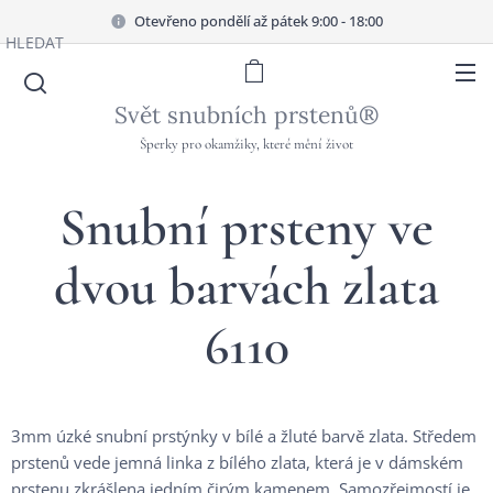
Otevřeno pondělí až pátek 9:00 - 18:00
HLEDAT
Svět snubních prstenů®
Šperky pro okamžiky, které mění život
Snubní prsteny ve
dvou barvách zlata
6110
3mm úzké snubní prstýnky v bílé a žluté barvě zlata. Středem
prstenů vede jemná linka z bílého zlata, která je v dámském
prstenu zkrášlena jedním čirým kamenem. Samozřejmostí je