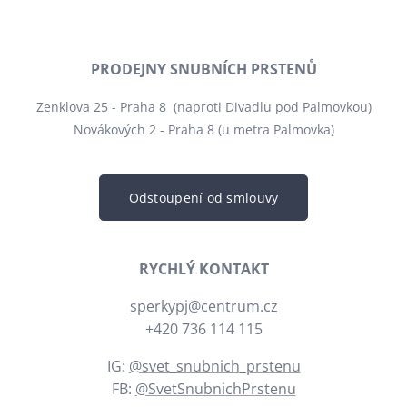
PRODEJNY SNUBNÍCH PRSTENŮ
Zenklova 25 - Praha 8 (naproti Divadlu pod Palmovkou)
Novákových 2 - Praha 8 (u metra Palmovka)
Odstoupení od smlouvy
RYCHLÝ KONTAKT
sperkypj@centrum.cz
+420 736 114 115
IG:
@svet_snubnich_prstenu
FB:
@SvetSnubnichPrstenu