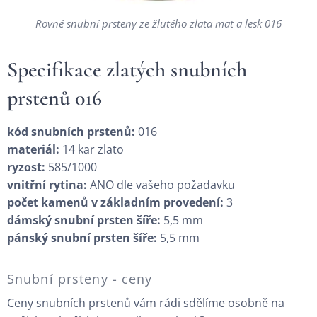
Rovné snubní prsteny ze žlutého zlata mat a lesk 016
Specifikace zlatých snubních
prstenů 016
kód snubních prstenů:
016
materiál:
14 kar zlato
ryzost:
585/1000
vnitřní rytina:
ANO dle vašeho požadavku
počet kamenů v základním provedení:
3
dámský snubní prsten šíře:
5,5 mm
pánský snubní prsten šíře:
5,5 mm
Snubní prsteny - ceny
Ceny snubních prstenů vám rádi sdělíme osobně na