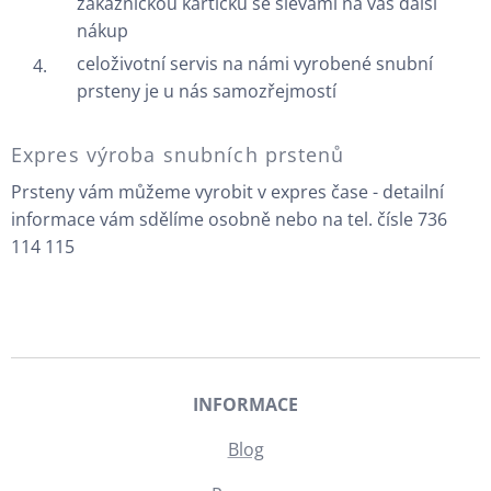
zákaznickou kartičku se slevami na váš další
nákup
celoživotní servis na námi vyrobené snubní
prsteny je u nás samozřejmostí
Expres výroba snubních prstenů
Prsteny vám můžeme vyrobit v expres čase - detailní
informace vám sdělíme osobně nebo na tel. čísle 736
114 115
INFORMACE
Blog