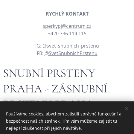
RYCHLÝ KONTAKT
sperkypj@centrum.cz
+420 736 114 115
IG:
@svet_snubnich_prstenu
FB:
@SvetSnubnichPrstenu
SNUBNÍ PRSTENY
PRAHA - ZÁSNUBNÍ
PRSTENY PRAHA
Používáme cookies, abychom zajistili správné fungování a
bezpečnost našich stránek. Tím vám můžeme zajistit tu
Hledáte krásný, jedinečný nebo originální zlatý šperk?
nejlepší zkušenost při jejich návštěvě.
Navštivte stránky našeho
rodinného českého zlatnictví - České