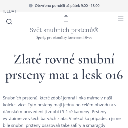
Otevřeno pondělí až pátek 9:00 - 18:00
HLEDAT
Svět snubních prstenů®
Šperky pro okamžiky, které mění život
Zlaté rovné snubní
prsteny mat a lesk 016
Snubních prstenů, které zdobí jemná linka máme v naší
kolekci více. Tyto prsteny mají jednu po celém obvodu a v
dámském provedení ji zdobí tři čiré kameny. Prsteny
vyrábíme ve všech barvách zlata. V několika případech jsme
bílé snubní prsteny osazovali také safíry a smaragdy.