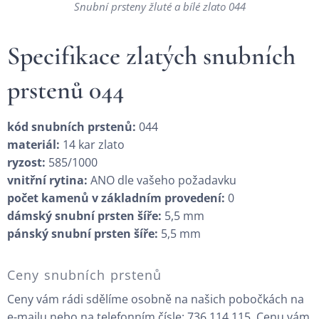
Snubní prsteny žluté a bílé zlato 044
Specifikace zlatých snubních
prstenů 044
kód snubních prstenů:
044
materiál:
14 kar zlato
ryzost:
585/1000
vnitřní rytina:
ANO dle vašeho požadavku
počet kamenů v základním provedení:
0
dámský snubní prsten šíře:
5,5 mm
pánský snubní prsten šíře:
5,5 mm
Ceny snubních prstenů
Ceny vám rádi sdělíme osobně na našich pobočkách na
e-mailu nebo na telefonním čísle: 736 114 115. Cenu vám