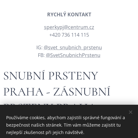
RYCHLÝ KONTAKT
sperkypj@centrum.cz
+420 736 114 115
IG:
@svet_snubnich_prstenu
FB:
@SvetSnubnichPrstenu
SNUBNÍ PRSTENY
PRAHA - ZÁSNUBNÍ
PRSTENY PRAHA
Používáme cookies, abychom zajistili správné fungování a
bezpečnost našich stránek. Tím vám můžeme zajistit tu
Hledáte krásný, jedinečný nebo originální zlatý šperk?
nejlepší zkušenost při jejich návštěvě.
Navštivte stránky našeho
rodinného českého zlatnictví - České