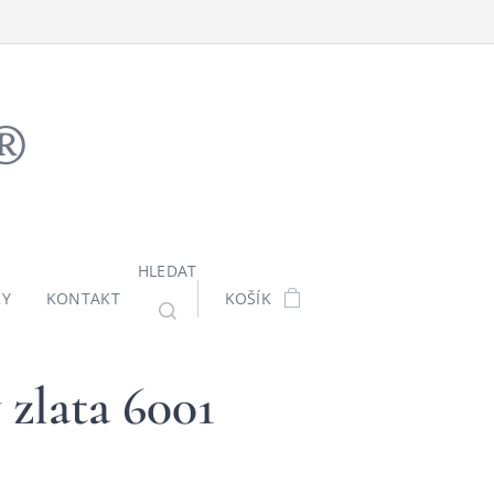
ů®
HLEDAT
KY
KONTAKT
KOŠÍK
 zlata 6001