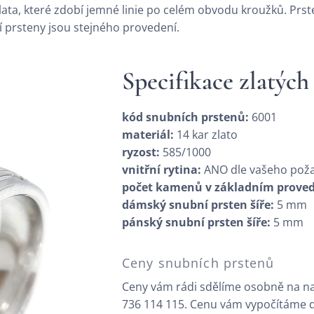
ata, které zdobí jemné linie po celém obvodu kroužků. Prst
 prsteny jsou stejného provedení.
Specifikace zlatých
kód snubních prstenů:
6001
materiál:
14 kar zlato
ryzost:
585/1000
vnitřní rytina:
ANO dle vašeho pož
počet kamenů v základním proved
dámský snubní prsten šíře:
5 mm
pánský snubní prsten šíře:
5 mm
Ceny snubních prstenů
Ceny vám rádi sdělíme osobně na na
736 114 115. Cenu vám vypočítáme dl