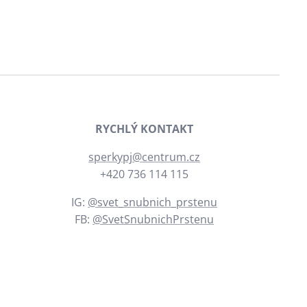
RYCHLÝ KONTAKT
sperkypj@centrum.cz
+420 736 114 115
IG:
@svet_snubnich_prstenu
FB:
@SvetSnubnichPrstenu