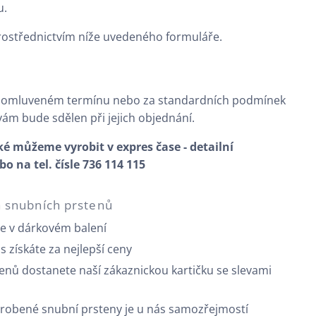
u.
rostřednictvím níže uvedeného formuláře.
domluveném termínu nebo za standardních podmínek
 vám bude sdělen při jejich objednání.
 můžeme vyrobit v expres čase - detailní
 na tel. čísle 736 114 115
a snubních prstenů
e v dárkovém balení
ás získáte za nejlepší ceny
enů dostanete naší zákaznickou kartičku se slevami
vyrobené snubní prsteny je u nás samozřejmostí