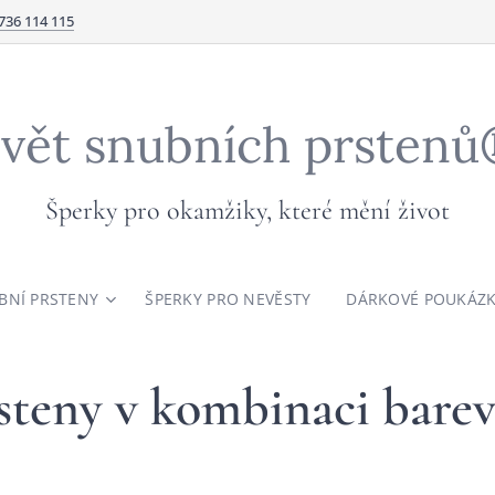
736 114 115
vět snubních prsten
Šperky pro okamžiky, které mění život
BNÍ PRSTENY
ŠPERKY PRO NEVĚSTY
DÁRKOVÉ POUKÁZ
teny v kombinaci barev