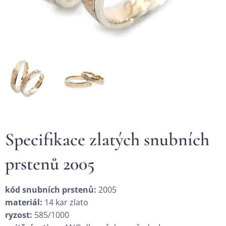
Specifikace zlatých snubních
prstenů 2005
kód snubních prstenů:
2005
materiál:
14 kar zlato
ryzost:
585/1000