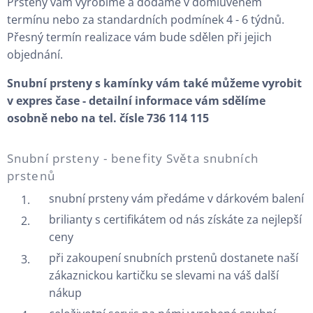
Prsteny vám vyrobíme a dodáme v domluveném
termínu nebo za standardních podmínek 4 - 6 týdnů.
Přesný termín realizace vám bude sdělen při jejich
objednání.
Snubní prsteny s kamínky vám také můžeme vyrobit
v expres čase - detailní informace vám sdělíme
osobně nebo na tel. čísle 736 114 115
Snubní prsteny - benefity Světa snubních
prstenů
snubní prsteny vám předáme v dárkovém balení
brilianty s certifikátem od nás získáte za nejlepší
ceny
při zakoupení snubních prstenů dostanete naší
zákaznickou kartičku se slevami na váš další
nákup