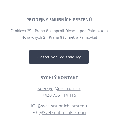
PRODEJNY SNUBNÍCH PRSTENŮ
Zenklova 25 - Praha 8 (naproti Divadlu pod Palmovkou)
Novákových 2 - Praha 8 (u metra Palmovka)
Odstoupení od smlouvy
RYCHLÝ KONTAKT
sperkypj@centrum.cz
+420 736 114 115
IG:
@svet_snubnich_prstenu
FB:
@SvetSnubnichPrstenu