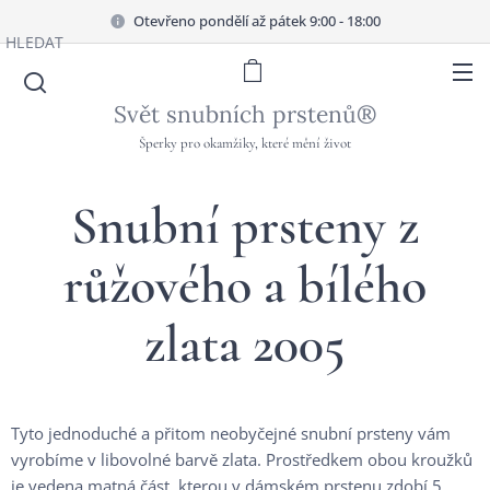
Otevřeno pondělí až pátek 9:00 - 18:00
HLEDAT
Svět snubních prstenů®
Šperky pro okamžiky, které mění život
Snubní prsteny z
růžového a bílého
zlata 2005
Tyto jednoduché a přitom neobyčejné snubní prsteny vám
vyrobíme v libovolné barvě zlata. Prostředkem obou kroužků
je vedena matná část, kterou v dámském prstenu zdobí 5