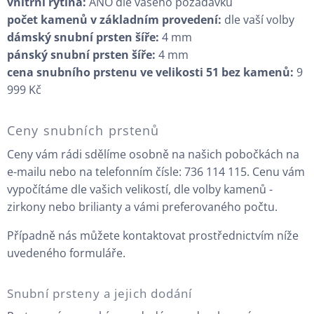
vnitřní rytina:
ANO dle vašeho požadavku
počet kamenů v základním provedení:
dle vaší volby
dámský snubní prsten šíře:
4 mm
pánský snubní prsten šíře:
4 mm
cena snubního prstenu ve velikosti 51 bez kamenů:
9
999 Kč
Ceny snubních prstenů
Ceny vám rádi sdělíme osobně na našich pobočkách na
e-mailu nebo na telefonním čísle: 736 114 115. Cenu vám
vypočítáme dle vašich velikostí, dle volby kamenů -
zirkony nebo brilianty a vámi preferovaného počtu.
Případně nás můžete kontaktovat prostřednictvím níže
uvedeného formuláře.
Snubní prsteny a jejich dodání