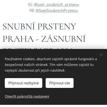
IG:
@svet_snubnich_prstenu
FB:
@SvetSnubnichPrstenu
SNUBNÍ PRSTENY
PRAHA - ZÁSNUBNÍ
PRSTENY PRAHA
Používáme cookies, abychom zajistili správné fungování a
bezpečnost našich stránek. Tím vám můžeme zajistit tu
Hledáte krásný, jedinečný nebo originální zlatý šperk?
nejlepší zkušenost při jejich návštěvě.
Navštivte stránky našeho
rodinného českého zlatnictví - České
zlatnictví Jelínek
a vyberte si ten pravý.
Přijmout nezbytné
Přijmout vše
Otevřít pokročilá nastavení
Vytvořeno službou
Webnode
Cookies
prsteny-zasnubni.cz snubni-prsteny-praha.cz prsteny-snubni.cz