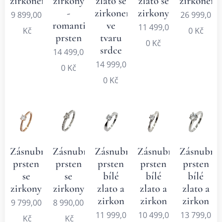
zirkonem
zirkony
zlato se
zlato se
zirkonem
-
zirkonem
zirkony
9 899,00
26 999,0
romantický
ve
11 499,0
Kč
0
Kč
prsten
tvaru
0
Kč
srdce
14 499,0
14 999,0
0
Kč
0
Kč
Zásnubní
Zásnubní
Zásnubní
Zásnubní
Zásnubní
prsten
prsten
prsten
prsten
prsten
se
se
bílé
bílé
bílé
zirkony
zirkony
zlato a
zlato a
zlato a
zirkon
zirkon
zirkon
9 799,00
8 990,00
11 999,0
10 499,0
13 799,0
Kč
Kč