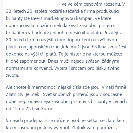
ve velkém cenovém rozsahu. V
30. letech 20. století rozšířila těžařská firma produkující
brilianty De Beers marketingovou kampaň, ve které
doporučovala mužům měli darovat zásnubní prsten s
briliantem v hodnotě jednoho měsíčního platu. Později v
80. letech firma navýšila toto doporučení na výši dvou
platů a na japonském trhu ,kde muži jsou hrdi na svou čest
dokonce na výši tří platů. To je historie na kterou můžete
klidně zapomenout. Dnes muži nejsou svázáni žádnými
normami ani konvencí. Vybírají srdcem pro lásku svého
života.
Ale chcete-li mermomocí nějaká čísla zde jsou. V naší firmě
Zlatnictví Jelínek - Svět snubních prstenů jsou v současné
době nejprodávanější zásnubní prsteny s brilianty v cenách
od 15 do 25 tisíc korun.
V našich prodejnách se můžete osobně setkat se zlatníkem,
který zásnubní prsteny vytvořil. Zlatník vám pomůže s