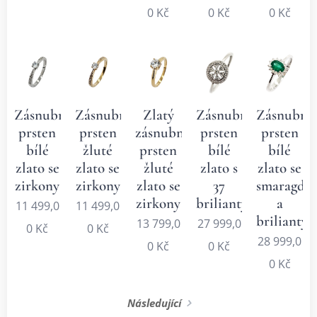
0
Kč
0
Kč
0
Kč
Zásnubní
Zásnubní
Zlatý
Zásnubní
Zásnubní
prsten
prsten
zásnubní
prsten
prsten
bílé
žluté
prsten
bílé
bílé
zlato se
zlato se
žluté
zlato s
zlato se
zirkony
zirkony
zlato se
37
smaragde
zirkony
brilianty
a
11 499,0
11 499,0
brilianty
13 799,0
27 999,0
0
Kč
0
Kč
28 999,0
0
Kč
0
Kč
0
Kč
Následující